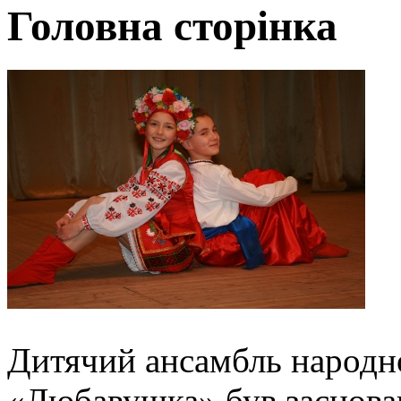
Головна сторінка
Дитячий ансамбль народн
«Любавушка» був заснова