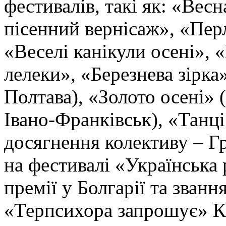
фестивалів, такі як: «Ве
пісенний вернісаж», «Пе
«Веселі канікули осені», 
лелеки», «Березнева зірка
Полтава), «Золото осені» 
Івано-Франківськ), «Танці
досягнення колективу – Г
на фестивалі «Українська
премії у Болгарії та званн
«Терпсихора запрошує» Ки