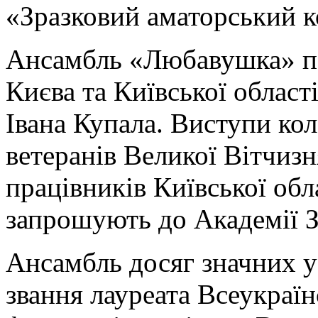
«Зразковий аматорський к
Ансамбль «Любавушка» по
Києва та Київської област
Івана Купала. Виступи ко
ветеранів Великої Вітчизня
працівників Київської обл
запрошують до Академії 
Ансамбль досяг значних ус
звання лауреата Всеукраї